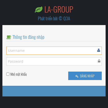
LA-GROUP
Phát triển bởi © Q3A
Thông tin đăng nhập
Nhớ mật khẩu
ĐĂNG NHẬP